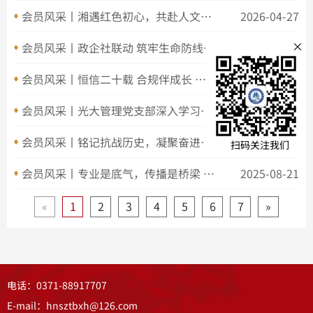
文本文
会员风采丨湘遇红色初心，共赴人文之约丨中共清鸿咨询长沙党建圆满落幕
2026-04-27
×
会员风采丨政企社联动 筑牢生命防线 恒信咨询联合石佛办事处五社区开展急救志愿者公益培训
2025-12-26
全部
会员风采丨恒信二十载 合规伴成长 ——新形势下招标采购合规与风险管理实践论坛圆满落幕
2025-10-28
会员风采丨光大管理党支部深入学习习近平总书记重要文章
2025-09-30
公示公
会员风采丨铭记抗战历史，凝聚奋进力量 ——恒信咨询党支部组织观看九三阅兵式
2025-09-04
扫码关注我们
通知公
会员风采丨专业是底气，传播是桥梁 ——招标服务的“破局式”亮相
2025-08-21
«
1
2
3
4
5
6
7
»
协会刊
法规汇
电话：0371-88917707
E-mail：hnsztbxh@126.com