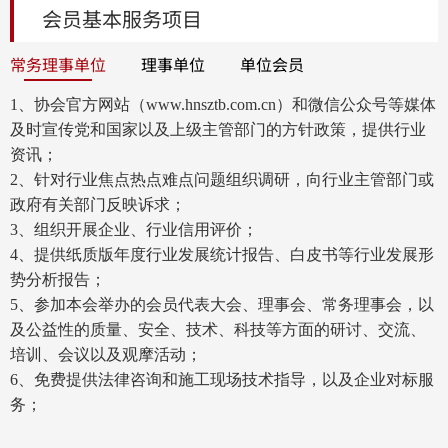
会员基本服务项目
第五条
遵纪守法，自觉自律。严格执行国家有关建筑
市场管理及招标投标方面的法律法规和地方政府的有关规
常务理事单位
理事单位
单位会员
定，自觉维护工程建设项目招标投标行业的正常秩序,依 法接
受政府有关部门和社会的监督。
1、协会官方网站（
www.hnsztb.com.cn
）和微信公众号等媒体
第六条
依法代理 ,规范经营。 自觉维护行业和企业信
及时宣传党和国家以及上级主管部门的方针政策，提供行业
誉恪守行业公德和职业道德,在工程建设项目招标投标活动中
资讯；
不出借、出卖、转让证照;不围标串标、不搞行业潜规则、不
2、针对行业焦点热点难点问题组织调研，向行业主管部门或
违法转让代理业务。
政府有关部门反映诉求；
第七条
诚信为本,优质服务。坚持规范运作,不与招标人
3、组织开展企业、行业信用评价；
或投标人串通弄虚作假、损害国家利益、社会公共利益或者
4、提供纸质版年度行业发展统计报告、白皮书等行业发展形
他人合法权益;不泄露招标中的秘密;严格执行有关收费规定,不
势分析报告；
乱收费;践行服务承诺,重合同,守信誉。
5、参加本会举办的会员代表大会、理事会、常务理事会，以
第八条
信守公开、公平、公正的原则。在招标投标活
及公益性的质量、安全、技术、科技等方面的研讨、交流、
动中努力做到以技术实力、管理水平、服务质量参与市场竞
培训、会议以及观摩活动；
争;自觉维护本行业利益;提倡企业间的友好合作和联合,加强交
6、免费提供法律咨询和施工现场技术指导，以及企业对标服
流和相互学习,增 强竞争实力。坚决反对采取不正当手段扰乱
务；
市场,搞恶性竞争。
第九条
加强管理,提升品质。建立健全企业内部规章制