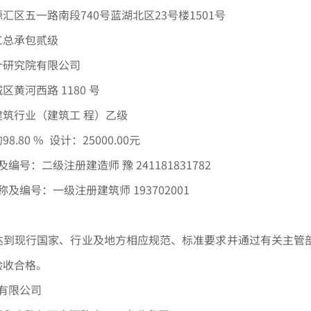
源汇区五一路南段
740号蓝湖北区23号楼1501号
工总承包贰级
计研究院有限公司
城区黄河西路
1180 号
建筑行业（建筑工
程）乙级
的
98.80 % 设计：25000.00元
及编号：二级注册建造师
豫
241181831782
称及编号：一级注册建筑师
193702001
达到现行国家、行业及地方相应规范、标准要求并通过有关主管
验收合格。
材有限公司