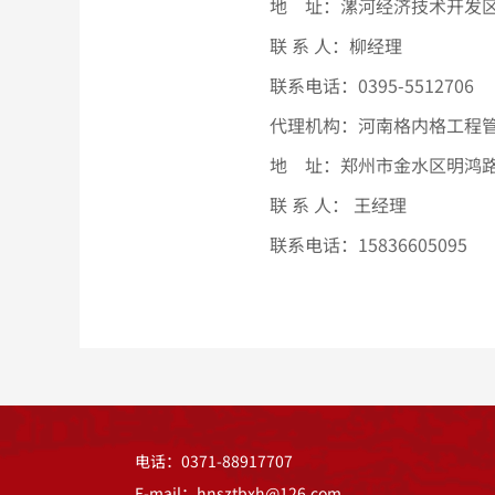
地
址：漯河经济技术开发
联
系
人：柳经理
联系电话：
0395-5512706
代理机构：河南格内格工程
地
址：郑州市金水区明鸿
联
系
人：
王经理
联系电话：
15836605095
电话：0371-88917707
E-mail：hnsztbxh@126.com