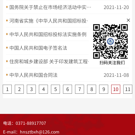
文本文
国务院关于禁止在市场经济活动中实行地区封锁的规定
2021-11-20
×
河南省实施《中华人民共和国招标投标法》办法
2021-11-20
全部
中华人民共和国招标投标法实施条例
2021-11-20
中国人民共和国电子签名法
2021-11-20
公示公
住房和城乡建设部 关于印发建筑工程施工发包与承包违法行为 认定查处管理办法的通知
2021-11-08
扫码关注我们
通知公
中华人民共和国合同法
2021-11-08
1
2
3
4
5
6
7
8
9
10
11
协会刊
法规汇
电话：0371-88917707
E-mail：hnsztbxh@126.com